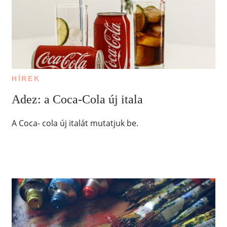
HÍREK
Adez: a Coca-Cola új itala
A Coca- cola új italát mutatjuk be.