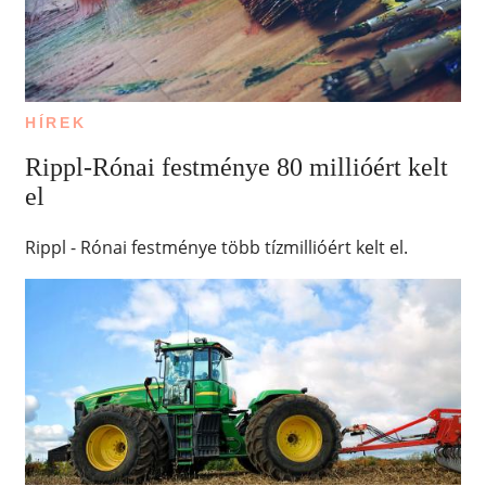
HÍREK
Rippl-Rónai festménye 80 millióért kelt
el
Rippl - Rónai festménye több tízmillióért kelt el.