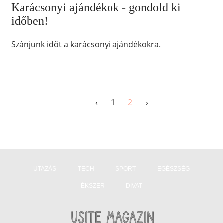
Karácsonyi ajándékok - gondold ki
időben!
Szánjunk időt a karácsonyi ajándékokra.
‹
1
2
›
UTAZÁS
TECH
SPORT
EGÉSZSÉG
ÉKSZER
DIVAT