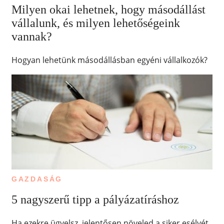
Milyen okai lehetnek, hogy másodállást
vállalunk, és milyen lehetőségeink
vannak?
Hogyan lehetünk másodállásban egyéni vállalkozók?
GAZDASÁG
5 nagyszerű tipp a pályázatíráshoz
Ha ezekre ügyelsz, jelentősen növeled a siker esélyét.