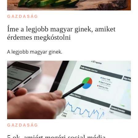
GAZDASÁG
Íme a legjobb magyar ginek, amiket
érdemes megkóstolni
A legjobb magyar ginek.
GAZDASÁG
5 ok, amiért megéri social média