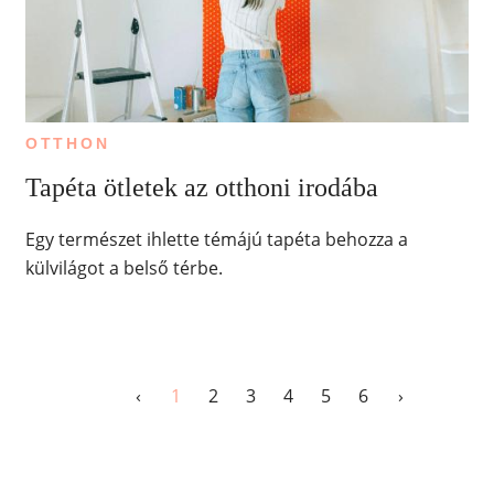
OTTHON
Tapéta ötletek az otthoni irodába
Egy természet ihlette témájú tapéta behozza a
külvilágot a belső térbe.
‹
1
2
3
4
5
6
›