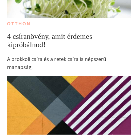
OTTHON
4 csíranövény, amit érdemes
kipróbálnod!
A brokkoli csíra és a retek csíra is népszerű
manapság.