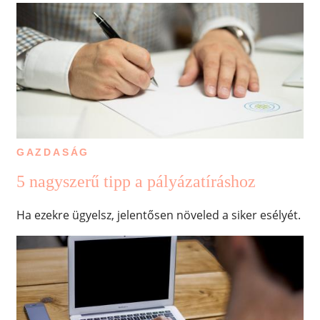
GAZDASÁG
5 nagyszerű tipp a pályázatíráshoz
Ha ezekre ügyelsz, jelentősen növeled a siker esélyét.