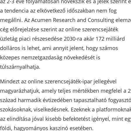
az 2-3 éve folyamatosan növekszik és a jelek szerint e
a tendencia az elkövetkező időszakban nem fog
megállni. Az Acumen Research and Consulting elemz
cég előrejelzése szerint az online szerencsejáték
üzletág piaci részesedése 2030-ra akár 172 milliárd
dolláros is lehet, ami annyit jelent, hogy számos
közepes nemzetgazdaság növekedését is
túlszárnyalhatja.
Mindezt az online szerencsejáték-ipar jellegével
magyarázhatjuk, amely teljes mértékben megfelel a 2
század harmadik évtizedében tapasztalható fogyasztó
szokásoknak, viselkedésnek. Ezeknek a platformokna
az elindítása jóval kisebb befektetést igényel, mint eg
földi, hagyományos kaszinó esetében.