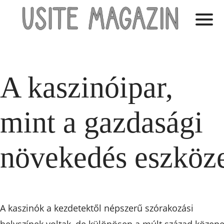
A kaszinóipar,
mint a gazdasági
növekedés eszköz
A kaszinók a kezdetektől népszerű szórakozási
helyszínek voltak, de különösen a múlt század közep