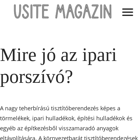
Mire jó az ipari
porszívó?
A nagy teherbírású tisztítóberendezés képes a
törmelékek, ipari hulladékok, építési hulladékok és
egyéb az építkezésből visszamaradó anyagok
eltávolítására. A környezetbarát tisztítóberendezések