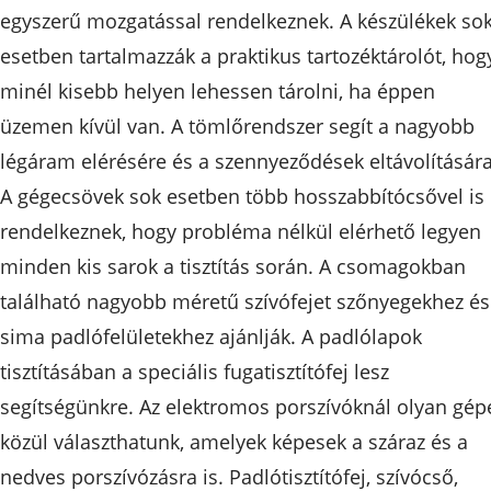
egyszerű mozgatással rendelkeznek. A készülékek so
esetben tartalmazzák a praktikus tartozéktárolót, hog
minél kisebb helyen lehessen tárolni, ha éppen
üzemen kívül van. A tömlőrendszer segít a nagyobb
légáram elérésére és a szennyeződések eltávolítására
A gégecsövek sok esetben több hosszabbítócsővel is
rendelkeznek, hogy probléma nélkül elérhető legyen
minden kis sarok a tisztítás során. A csomagokban
található nagyobb méretű szívófejet szőnyegekhez és
sima padlófelületekhez ajánlják. A padlólapok
tisztításában a speciális fugatisztítófej lesz
segítségünkre. Az elektromos porszívóknál olyan gép
közül választhatunk, amelyek képesek a száraz és a
nedves porszívózásra is. Padlótisztítófej, szívócső,