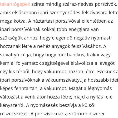
takarítógépek
szinte mindig száraz-nedves porszívók,
amik elsősorban ipari szennyeződés felszívására lett
megalkotva. A háztartási porszívóval ellentétben az
ipari porszívóknak sokkal több energiára van
szükségük ahhoz, hogy elegendő negatív nyomást
hozzanak létre a nehéz anyagok felszívásához. A
szivattyú célja, hogy hogy mechanikus, fizikai vagy
kémiai folyamatok segítségével eltávolítsa a levegőt
egy kis térből, hogy vákuumot hozzon létre. Ezeknek 
ipari porszívóknak a vákuumszivattyúja hosszabb ide
képes fenntartani a vákuumot. Magát a légnyomás
változást a ventilátor hozza létre, majd a nyílás felé
kényszeríti. A nyomásesés beszívja a külső
részecskéket. A porszívóknak a szűrőrendszerei