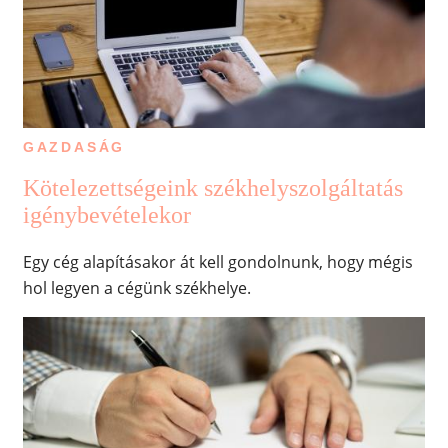
GAZDASÁG
Kötelezettségeink székhelyszolgáltatás
igénybevételekor
Egy cég alapításakor át kell gondolnunk, hogy mégis
hol legyen a cégünk székhelye.