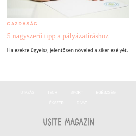
GAZDASÁG
5 nagyszerű tipp a pályázatíráshoz
Ha ezekre ügyelsz, jelentősen növeled a siker esélyét.
UTAZÁS
TECH
SPORT
EGÉSZSÉG
ÉKSZER
DIVAT