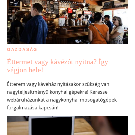
GAZDASÁG
Éttermet vagy kávézót nyitna? Így
vágjon bele!
Étterem vagy kávéház nyitásakor szükség van
nagyteljesítményű konyhai gépekre! Keresse
webáruházunkat a nagykonyhai mosogatógépek
forgalmazása kapcsán!