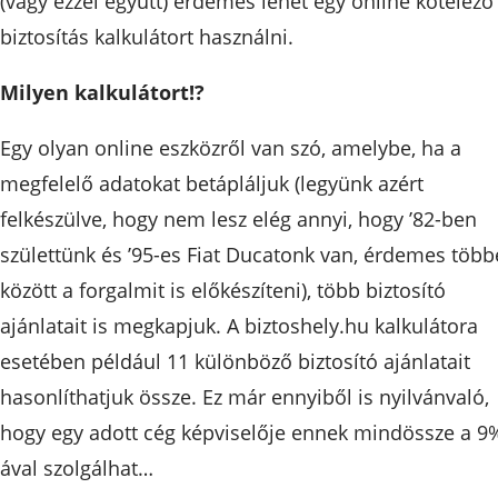
(vagy ezzel együtt) érdemes lehet egy online kötelező
biztosítás kalkulátort használni.
Milyen kalkulátort!?
Egy olyan online eszközről van szó, amelybe, ha a
megfelelő adatokat betápláljuk (legyünk azért
felkészülve, hogy nem lesz elég annyi, hogy ’82-ben
születtünk és ’95-es Fiat Ducatonk van, érdemes több
között a forgalmit is előkészíteni), több biztosító
ajánlatait is megkapjuk. A biztoshely.hu kalkulátora
esetében például 11 különböző biztosító ajánlatait
hasonlíthatjuk össze. Ez már ennyiből is nyilvánvaló,
hogy egy adott cég képviselője ennek mindössze a 9
ával szolgálhat…