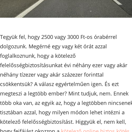
Tegyük fel, hogy 2500 vagy 3000 Ft-os órabérrel
dolgozunk. Megérné egy vagy két órát azzal
foglalkoznunk, hogy a kötelező
felelősségbiztosításunkat évi néhány ezer vagy akár
néhány tízezer vagy akár százezer forinttal
csökkentsük? A válasz egyértelműen igen. És ezt
megteszi a legtöbb ember? Mint tudjuk, nem. Ennek
több oka van, az egyik az, hogy a legtöbben nincsene
tisztában azzal, hogy milyen módon lehet intézni a
kötelező felelősségbiztosítást. Higgyük el, nem kell,
hogy fejfájást okozzon a
kötelező online biztos kötés