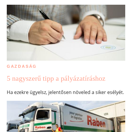
GAZDASÁG
5 nagyszerű tipp a pályázatíráshoz
Ha ezekre ügyelsz, jelentősen növeled a siker esélyét.