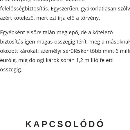
felelősségbiztosítás. Egyszerűen, gyakorlatiasan szólv
azért kötelező, mert ezt írja elő a törvény.
Egyébként elsőre talán meglepő, de a kötelező
biztosítás igen magas összegig téríti meg a másokna
okozott károkat: személyi sérüléskor több mint 6 mill
euróig, míg dologi károk során 1,2 millió feletti
összegig.
KAPCSOLÓDÓ