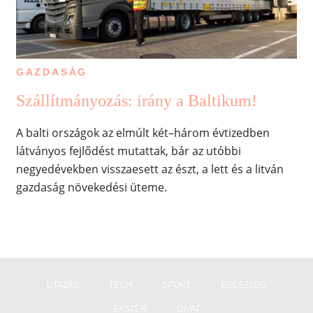
GAZDASÁG
Szállítmányozás: irány a Baltikum!
A balti országok az elmúlt két–három évtizedben
látványos fejlődést mutattak, bár az utóbbi
negyedévekben visszaesett az észt, a lett és a litván
gazdaság növekedési üteme.
UTAZÁS
TECH
SPORT
EGÉSZSÉG
ÉKSZER
DIVAT