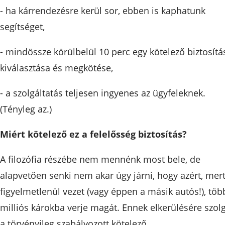
- ha kárrendezésre kerül sor, ebben is kaphatunk
segítséget,
- mindössze körülbelül 10 perc egy kötelező biztosítá
kiválasztása és megkötése,
- a szolgáltatás teljesen ingyenes az ügyfeleknek.
(Tényleg az.)
Miért kötelező ez a felelősség biztosítás?
A filozófia részébe nem mennénk most bele, de
alapvetően senki nem akar úgy járni, hogy azért, mer
figyelmetlenül vezet (vagy éppen a másik autós!), töb
milliós károkba verje magát. Ennek elkerülésére szol
a törvényileg szabályozott kötelező