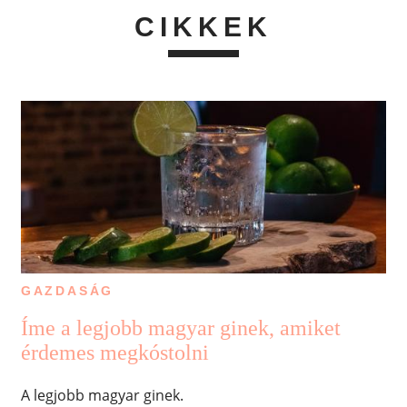
CIKKEK
GAZDASÁG
Íme a legjobb magyar ginek, amiket
érdemes megkóstolni
A legjobb magyar ginek.