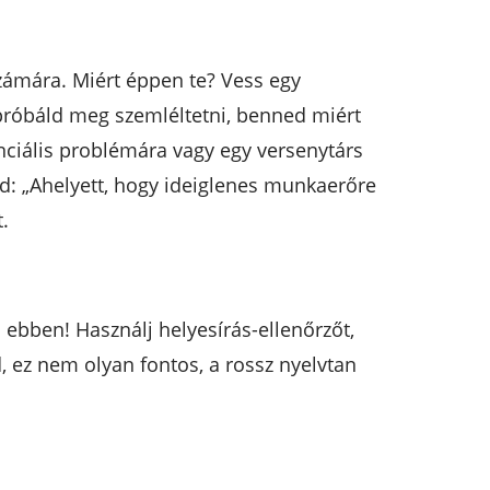
számára. Miért éppen te? Vess egy
 próbáld meg szemléltetni, benned miért
enciális problémára vagy egy versenytárs
od: „Ahelyett, hogy ideiglenes munkaerőre
.
ebben! Használj helyesírás-ellenőrzőt,
d, ez nem olyan fontos, a rossz nyelvtan