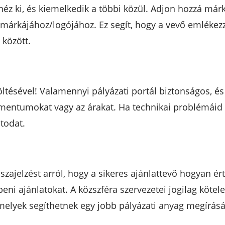
néz ki, és kiemelkedik a többi közül. Adjon hozzá márk
 márkájához/logójához. Ez segít, hogy a vevő emlékez
között.
eltöltésével! Valamennyi pályázati portál biztonságos
umentumokat vagy az árakat. Ha technikai problémáid 
atodat.
szajelzést arról, hogy a sikeres ajánlattevő hogyan ér
eni ajánlatokat. A közszféra szervezetei jogilag kötele
 amelyek segíthetnek egy jobb pályázati anyag megírás