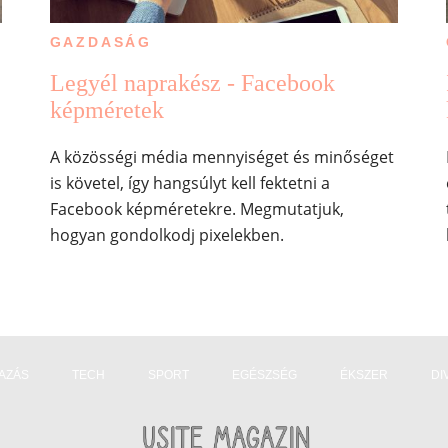
GAZDASÁG
Legyél naprakész - Facebook
képméretek
A közösségi média mennyiséget és minőséget
is követel, így hangsúlyt kell fektetni a
Facebook képméretekre. Megmutatjuk,
hogyan gondolkodj pixelekben.
AZÁS
TECH
SPORT
EGÉSZSÉG
ÉKSZER
DI