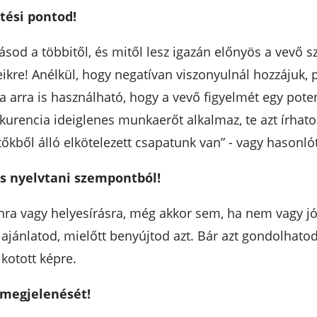
ítési pontod!
ásod a többitől, és mitől lesz igazán előnyös a vevő 
eikre! Anélkül, hogy negatívan viszonyulnál hozzájuk,
ka arra is használható, hogy a vevő figyelmét egy pot
kurencia ideiglenes munkaerőt alkalmaz, te azt írhat
kből álló elkötelezett csapatunk van” - vagy hasonlót
 és nyelvtani szempontból!
nra vagy helyesírásra, még akkor sem, ha nem vagy jó 
z ajánlatod, mielőtt benyújtod azt. Bár azt gondolhato
lkotott képre.
 megjelenését!