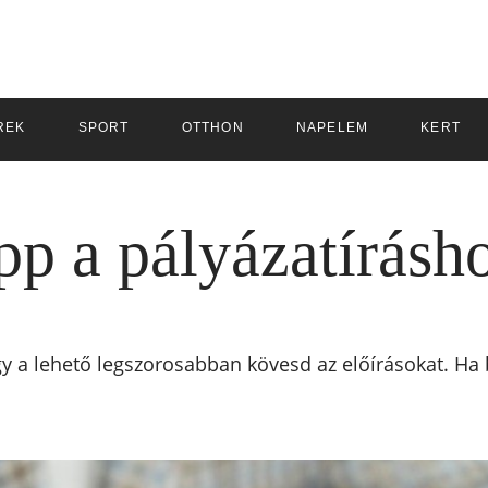
REK
SPORT
OTTHON
NAPELEM
KERT
pp a pályázatírásh
ogy a lehető legszorosabban kövesd az előírásokat. Ha 