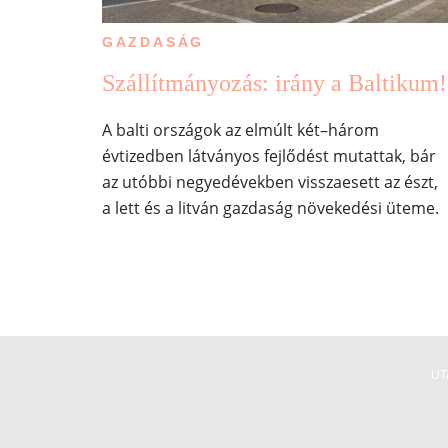
GAZDASÁG
Szállítmányozás: irány a Baltikum!
A balti országok az elmúlt két–három
évtizedben látványos fejlődést mutattak, bár
az utóbbi negyedévekben visszaesett az észt,
a lett és a litván gazdaság növekedési üteme.
UT