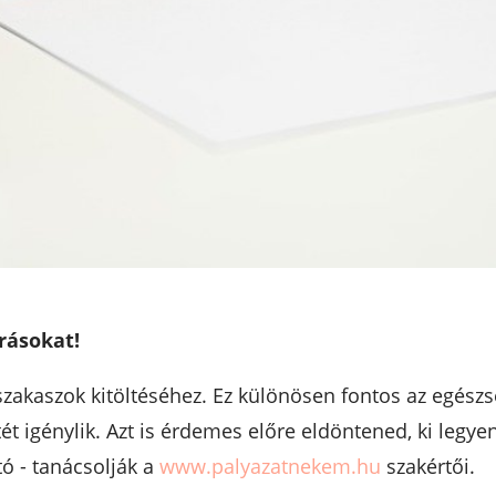
rásokat!
szakaszok kitöltéséhez. Ez különösen fontos az egész
t igénylik. Azt is érdemes előre eldöntened, ki legyen
utó - tanácsolják a
www.palyazatnekem.hu
szakértői.