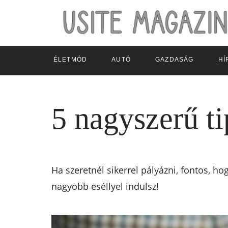
ÉLETMÓD
AUTÓ
GAZDASÁG
HÍ
5 nagyszerű ti
Ha szeretnél sikerrel pályázni, fontos, h
nagyobb eséllyel indulsz!