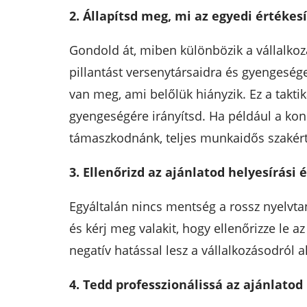
2. Állapítsd meg, mi az egyedi értékes
Gondold át, miben különbözik a vállalkoz
pillantást versenytársaidra és gyengeség
van meg, ami belőlük hiányzik. Ez a takti
gyengeségére irányítsd. Ha például a kon
támaszkodnánk, teljes munkaidős szakértő
3. Ellenőrizd az ajánlatod helyesírási
Egyáltalán nincs mentség a rossz nyelvta
és kérj meg valakit, hogy ellenőrizze le a
negatív hatással lesz a vállalkozásodról a
4. Tedd professzionálissá az ajánlatod