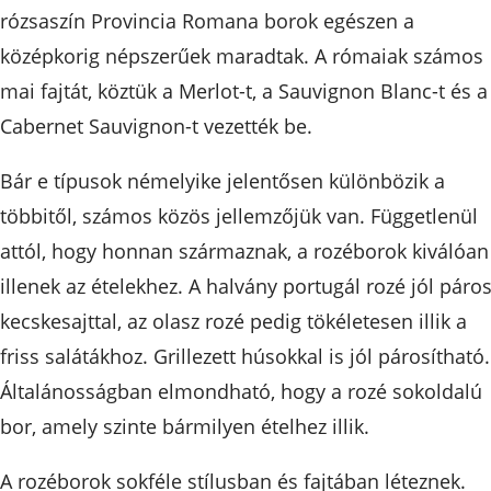
rózsaszín Provincia Romana borok egészen a
középkorig népszerűek maradtak. A rómaiak számos
mai fajtát, köztük a Merlot-t, a Sauvignon Blanc-t és a
Cabernet Sauvignon-t vezették be.
Bár e típusok némelyike jelentősen különbözik a
többitől, számos közös jellemzőjük van. Függetlenül
attól, hogy honnan származnak, a rozéborok kiválóan
illenek az ételekhez. A halvány portugál rozé jól páro
kecskesajttal, az olasz rozé pedig tökéletesen illik a
friss salátákhoz. Grillezett húsokkal is jól párosítható.
Általánosságban elmondható, hogy a rozé sokoldalú
bor, amely szinte bármilyen ételhez illik.
A rozéborok sokféle stílusban és fajtában léteznek.