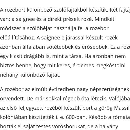
A rozébort különböző szőlőfajtákból készítik. Két fajtá
van: a saignee és a direkt préselt rozé. Mindkét
módszer a szőlőhéjat használja fel a rozébor
előállításához. A saignee eljárással készült rozék
azonban általában sötétebbek és erősebbek. Ez a roz
egy kicsit drágább is, mint a társa. Ha azonban nem
biztos benne, hogy mit keres, érdemes megkóstolni
néhány különböző fajtát.
A rozébor az elmúlt évtizedben nagy népszerűségnek
örvendett. De már sokkal régebb óta létezik. Valójáb
az első feljegyzett rozéból készült bort a görög Massil
kolóniában készítették i. e. 600-ban. Később a római
hozták el saját testes vörösborukat, de a halvány