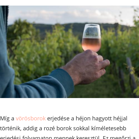
Míg a
vörösborok
erjedése a héjon hagyott héjjal
történik, addig a rozé borok sokkal kíméletesebb
erjedési folyamaton mennek keresztül. Ez megőrzi a