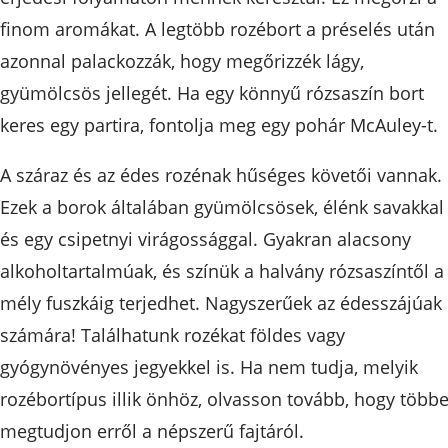
finom aromákat. A legtöbb rozébort a préselés után
azonnal palackozzák, hogy megőrizzék lágy,
gyümölcsös jellegét. Ha egy könnyű rózsaszín bort
keres egy partira, fontolja meg egy pohár McAuley-t.
A száraz és az édes rozénak hűséges követői vannak.
Ezek a borok általában gyümölcsösek, élénk savakkal
és egy csipetnyi virágossággal. Gyakran alacsony
alkoholtartalmúak, és színük a halvány rózsaszíntől a
mély fuszkáig terjedhet. Nagyszerűek az édesszájúak
számára! Találhatunk rozékat földes vagy
gyógynövényes jegyekkel is. Ha nem tudja, melyik
rozébortípus illik önhöz, olvasson tovább, hogy többe
megtudjon erről a népszerű fajtáról.