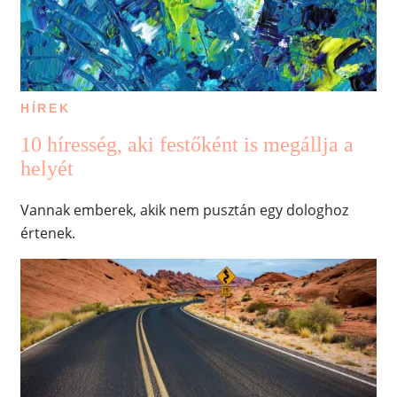
HÍREK
10 híresség, aki festőként is megállja a
helyét
Vannak emberek, akik nem pusztán egy dologhoz
értenek.