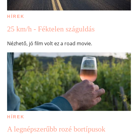
HÍREK
25 km/h - Féktelen száguldás
Nézhető, jó film volt ez a road movie.
HÍREK
A legnépszerűbb rozé bortípusok