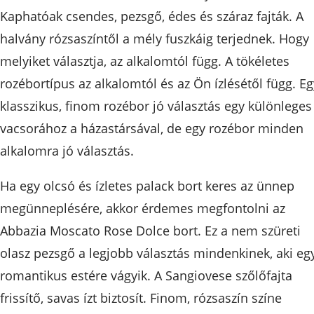
Kaphatóak csendes, pezsgő, édes és száraz fajták. A
halvány rózsaszíntől a mély fuszkáig terjednek. Hogy
melyiket választja, az alkalomtól függ. A tökéletes
rozébortípus az alkalomtól és az Ön ízlésétől függ. Eg
klasszikus, finom rozébor jó választás egy különleges
vacsorához a házastársával, de egy rozébor minden
alkalomra jó választás.
Ha egy olcsó és ízletes palack bort keres az ünnep
megünneplésére, akkor érdemes megfontolni az
Abbazia Moscato Rose Dolce bort. Ez a nem szüreti
olasz pezsgő a legjobb választás mindenkinek, aki eg
romantikus estére vágyik. A Sangiovese szőlőfajta
frissítő, savas ízt biztosít. Finom, rózsaszín színe