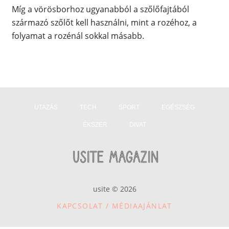
Míg a vörösborhoz ugyanabból a szőlőfajtából
származó szőlőt kell használni, mint a rozéhoz, a
folyamat a rozénál sokkal másabb.
UTAZÁS
TECH
SPORT
EGÉSZSÉG
ÉKSZER
DIVAT
usite © 2026
KAPCSOLAT / MÉDIAAJÁNLAT