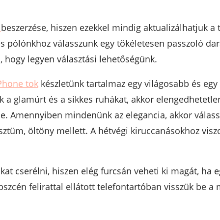
ó
beszerzése, hiszen ezekkel mindig aktualizálhatjuk a 
es pólónkhoz válasszunk egy tökéletesen passzoló da
, hogy legyen választási lehetőségünk.
Phone tok
készletünk tartalmaz egy világosabb és egy
 a glamúrt és a sikkes ruhákat, akkor elengedhetetle
e. Amennyiben mindenünk az elegancia, akkor válasszu
sztüm, öltöny mellett. A hétvégi kiruccanásokhoz vis
okat cserélni, hiszen elég furcsán veheti ki magát, h
szcén felirattal ellátott telefontartóban visszük be a