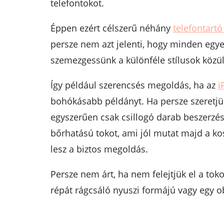
telefontokot.
Éppen ezért célszerű néhány
telefontart
persze nem azt jelenti, hogy minden egy
szemezgessünk a különféle stílusok közül
Így például szerencsés megoldás, ha az
i
bohókásabb példányt. Ha persze szeretjük
egyszerűen csak csillogó darab beszerzés
bőrhatású tokot, ami jól mutat majd a ko
lesz a biztos megoldás.
Persze nem árt, ha nem felejtjük el a tok
répát rágcsáló nyuszi formájú vagy egy ob