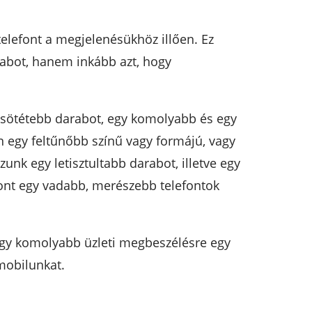
telefont a megjelenésükhöz illően. Ez
rabot, hanem inkább azt, hogy
 sötétebb darabot, egy komolyabb és egy
n egy feltűnőbb színű vagy formájú, vagy
nk egy letisztultabb darabot, illetve egy
zont egy vadabb, merészebb telefontok
a egy komolyabb üzleti megbeszélésre egy
 mobilunkat.