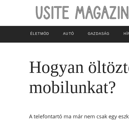
ÉLETMÓD
AUTÓ
GAZDASÁG
HÍ
Hogyan öltözte
mobilunkat?
A telefontartó ma már nem csak egy eszkö