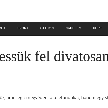
REK
SPORT
OTTHON
NAPELEM
KERT
ssük fel divatosan
z, ami segít megvédeni a telefonunkat, hanem egy stí