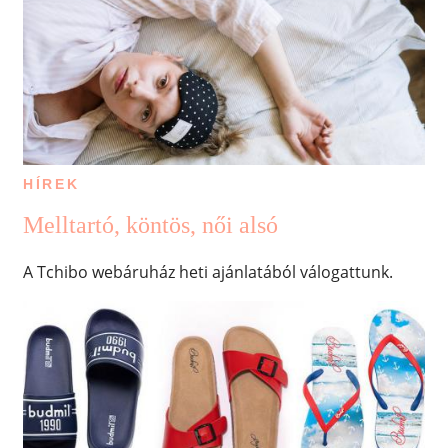
HÍREK
Melltartó, köntös, női alsó
A Tchibo webáruház heti ajánlatából válogattunk.