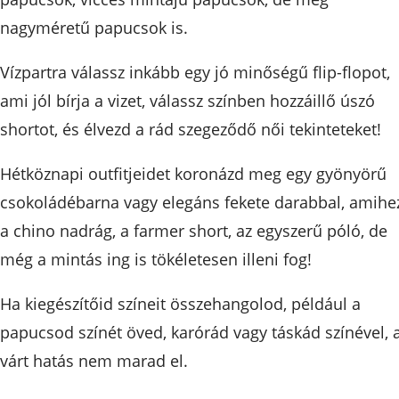
nagyméretű papucsok is.
Vízpartra válassz inkább egy jó minőségű flip-flopot,
ami jól bírja a vizet, válassz színben hozzáillő úszó
shortot, és élvezd a rád szegeződő női tekinteteket!
Hétköznapi outfitjeidet koronázd meg egy gyönyörű
csokoládébarna vagy elegáns fekete darabbal, amihe
a chino nadrág, a farmer short, az egyszerű póló, de
még a mintás ing is tökéletesen illeni fog!
Ha kiegészítőid színeit összehangolod, például a
papucsod színét öved, karórád vagy táskád színével, 
várt hatás nem marad el.