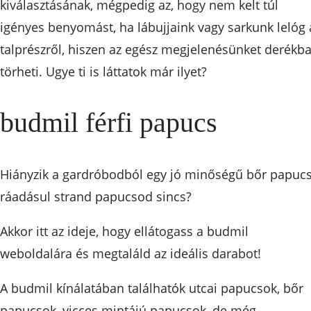
kiválasztásának, mégpedig az, hogy nem kelt túl
igényes benyomást, ha lábujjaink vagy sarkunk lelóg 
talprészről, hiszen az egész megjelenésünket derékb
törheti. Ugye ti is láttatok már ilyet?
budmil férfi papucs
Hiányzik a gardróbodból egy jó minőségű bőr papucs
ráadásul strand papucsod sincs?
Akkor itt az ideje, hogy ellátogass a budmil
weboldalára és megtaláld az ideális darabot!
A budmil kínálatában találhatók utcai papucsok, bőr
papucsok, vicces mintájú papucsok, de még