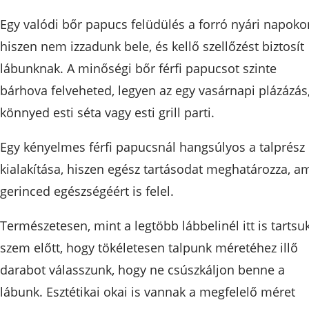
Egy valódi bőr papucs felüdülés a forró nyári napoko
hiszen nem izzadunk bele, és kellő szellőzést biztosít
lábunknak. A minőségi bőr férfi papucsot szinte
bárhova felveheted, legyen az egy vasárnapi plázázás
könnyed esti séta vagy esti grill parti.
Egy kényelmes férfi papucsnál hangsúlyos a talprész
kialakítása, hiszen egész tartásodat meghatározza, a
gerinced egészségéért is felel.
Természetesen, mint a legtöbb lábbelinél itt is tartsu
szem előtt, hogy tökéletesen talpunk méretéhez illő
darabot válasszunk, hogy ne csúszkáljon benne a
lábunk. Esztétikai okai is vannak a megfelelő méret