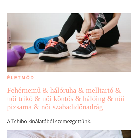
ÉLETMÓD
Fehérnemű & hálóruha & melltartó &
női trikó & női köntös & hálóing & női
pizsama & női szabadidőnadrág
A Tchibo kínálatából szemezgettünk.