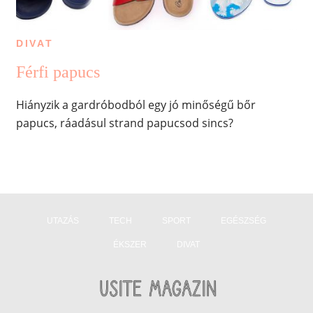
DIVAT
Férfi papucs
Hiányzik a gardróbodból egy jó minőségű bőr
papucs, ráadásul strand papucsod sincs?
UTAZÁS
TECH
SPORT
EGÉSZSÉG
ÉKSZER
DIVAT