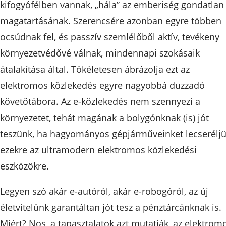
kifogyófélben vannak, „hála” az emberiség gondatlan
magatartásának. Szerencsére azonban egyre többen
ocsúdnak fel, és passzív szemlélőből aktív, tevékeny
környezetvédővé válnak, mindennapi szokásaik
átalakítása által. Tökéletesen ábrázolja ezt az
elektromos közlekedés egyre nagyobbá duzzadó
követőtábora. Az e-közlekedés nem szennyezi a
környezetet, tehát magának a bolygónknak (is) jót
teszünk, ha hagyományos gépjárműveinket lecserélj
ezekre az ultramodern elektromos közlekedési
eszközökre.
Legyen szó akár e-autóról, akár e-robogóról, az új
életvitelünk garantáltan jót tesz a pénztárcánknak is.
Miért? Nos, a tapasztalatok azt mutatják, az elektrom