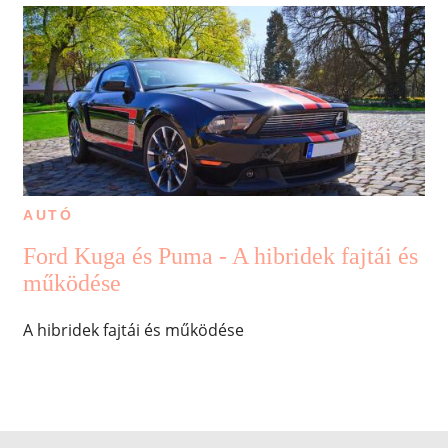
AUTÓ
Ford Kuga és Puma - A hibridek fajtái és
működése
A hibridek fajtái és működése