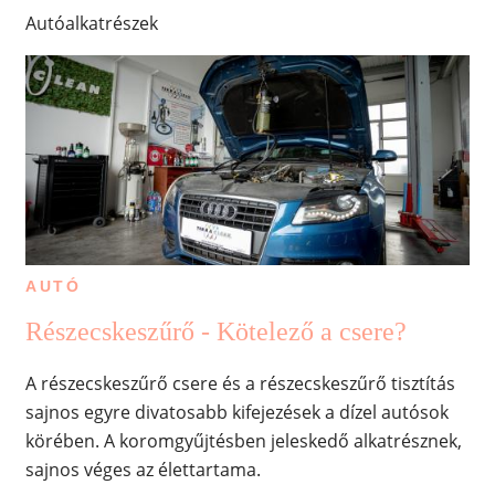
Autóalkatrészek
AUTÓ
Részecskeszűrő - Kötelező a csere?
A részecskeszűrő csere és a részecskeszűrő tisztítás
sajnos egyre divatosabb kifejezések a dízel autósok
körében. A koromgyűjtésben jeleskedő alkatrésznek,
sajnos véges az élettartama.