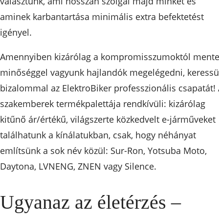
választunk, ami hosszan szolgál majd minket és
aminek karbantartása minimális extra befektetést
igényel.
Amennyiben kizárólag a kompromisszumoktól ment
minőséggel vagyunk hajlandók megelégedni, keressü
bizalommal az ElektroBiker professzionális csapatát!
szakemberek termékpalettája rendkívüli: kizárólag
kitűnő ár/értékű, világszerte közkedvelt e-járműveket
találhatunk a kínálatukban, csak, hogy néhányat
említsünk a sok név közül: Sur-Ron, Yotsuba Moto,
Daytona, LVNENG, ZNEN vagy Silence.
Ugyanaz az életérzés –