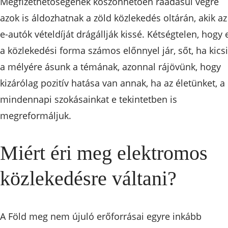
Megfizethetőségének köszönhetően ráadásul végre
azok is áldozhatnak a zöld közlekedés oltárán, akik az
e-autók vételdíját drágállják kissé. Kétségtelen, hogy 
a közlekedési forma számos előnnyel jár, sőt, ha kicsi
a mélyére ásunk a témának, azonnal rájövünk, hogy
kizárólag pozitív hatása van annak, ha az életünket, a
mindennapi szokásainkat e tekintetben is
megreformáljuk.
Miért éri meg elektromos
közlekedésre váltani?
A Föld meg nem újuló erőforrásai egyre inkább