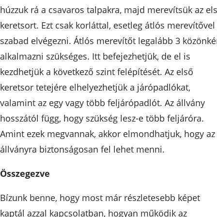
húzzuk rá a csavaros talpakra, majd merevítsük az el
keretsort. Ezt csak korláttal, esetleg átlós merevítővel
szabad elvégezni. Átlós merevítőt legalább 3 közönké
alkalmazni szükséges. Itt befejezhetjük, de el is
kezdhetjük a következő szint felépítését. Az első
keretsor tetejére elhelyezhetjük a járópadlókat,
valamint az egy vagy több feljárópadlót. Az állvány
hosszától függ, hogy szükség lesz-e több feljáróra.
Amint ezek megvannak, akkor elmondhatjuk, hogy az
állványra biztonságosan fel lehet menni.
Összegezve
Bízunk benne, hogy most már részletesebb képet
kaptál azzal kapcsolatban, hogyan működik az