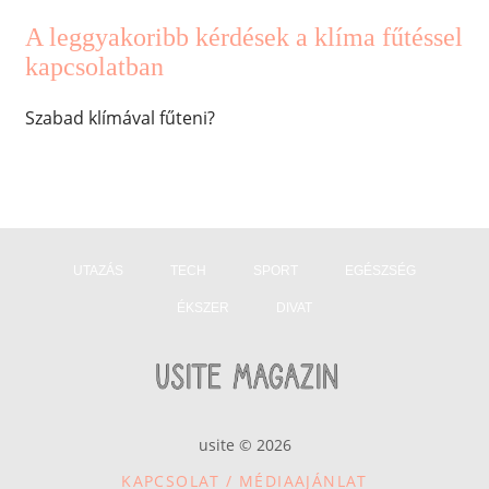
A leggyakoribb kérdések a klíma fűtéssel
kapcsolatban
Szabad klímával fűteni?
UTAZÁS
TECH
SPORT
EGÉSZSÉG
ÉKSZER
DIVAT
usite © 2026
KAPCSOLAT / MÉDIAAJÁNLAT