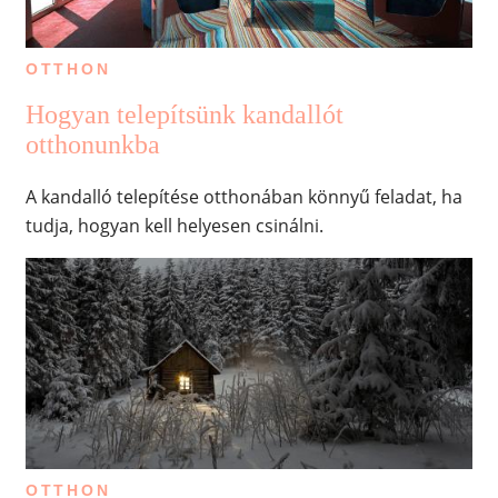
OTTHON
Hogyan telepítsünk kandallót
otthonunkba
A kandalló telepítése otthonában könnyű feladat, ha
tudja, hogyan kell helyesen csinálni.
OTTHON