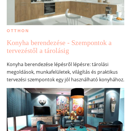
OTTHON
Konyha berendezése - Szempontok a
tervezéstől a tárolásig
Konyha berendezése lépésről lépésre: tárolási
megoldások, munkafelületek, világítás és praktikus
tervezési szempontok egy jól használható konyhához.